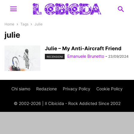
Home
Tags
Julie
julie
Julie – My Anti-Aircraft Friend
Emanuele Brunetto
-
23/09/2024
RECENSIONI
Chi siamo
Redazione
Privacy Policy
Cookie Policy
© 2002-2026 | Il Cibicida - Rock Addicted Since 2002