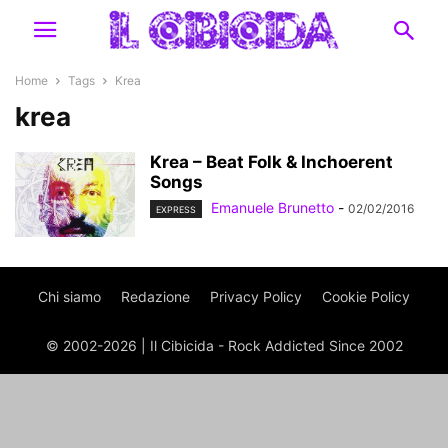
Home
Tags
Krea
krea
Krea – Beat Folk & Inchoerent
Songs
Emanuele Brunetto
-
02/02/2016
EXPRESS
Chi siamo
Redazione
Privacy Policy
Cookie Policy
© 2002-2026 | Il Cibicida - Rock Addicted Since 2002