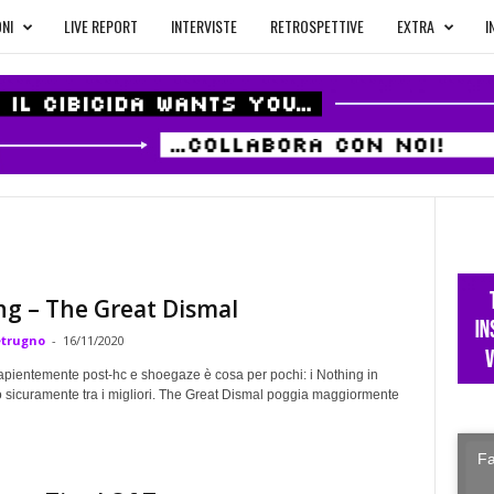
NI
LIVE REPORT
INTERVISTE
RETROSPETTIVE
EXTRA
I
g – The Great Dismal
etrugno
-
16/11/2020
apientemente post-hc e shoegaze è cosa per pochi: i Nothing in
 sicuramente tra i migliori. The Great Dismal poggia maggiormente
Fa