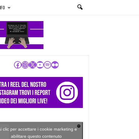
NFO
Facebook
Instagram
X
YouTube
Spotify
Flickr
i clic per accettare i cookie marketing e
abilitare questo contenuto