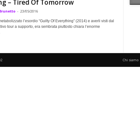
ng – Tired Of Tomorrow
Brunetto
-
23/05/2016
tabolizzato l’esordio “Guilty Of Everything” (2014) e averli visti dal
ativo tour a supporto, era sembrata piuttosto chiara l’enorme
.
02
Chi siamo