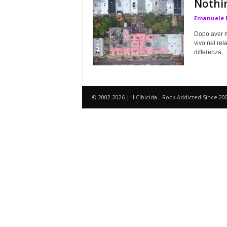
Nothi
a
Emanuele 
Dopo aver me
vivo nel rel
differenza,..
© 2002-2026 | Il Cibicida - Rock Addicted Since 20