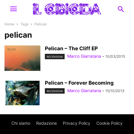
Home
Tags
Pelican
pelican
Pelican – The Cliff EP
Marco Giarratana
-
10/03/2015
RECENSIONI
Pelican – Forever Becoming
Marco Giarratana
-
15/10/2013
RECENSIONI
Chi siamo
Redazione
Privacy Policy
Cookie Policy