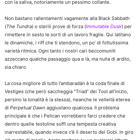
con la saliva, notoriamente un pessimo collante.
Non bastano rallentamenti vagamente alla Black Sabbath
(
The Tundra
) o sterili prove di forza (
Immutable Dusk
) per
rimettere in sesto le sorti di un lavoro fragile. Qui latitano
le dinamiche, i riff che ti stendono, un po’ di fottutissima
varietà ritmica. Ogni tanto i nostri cari beccomuniti
azzeccano qualche passaggio qua e là, ma nulla di ardito,
sia chiaro.
La cosa migliore di tutto l’ambaradàn è la coda finale di
Vestiges
(che però saccheggia “Triad” dei Tool all’inizio,
persino la tonalità è la stessa), neanche le velleità eteree
di
Perpetual Dawn
aggiustano qualcosa. Il problema
principale è che i Pelican vorrebbero farci credere che
dentro quelle testoline soffi una tempesta creativa
inarrestabile, quando invece c’è il deserto del Gobi. In giro