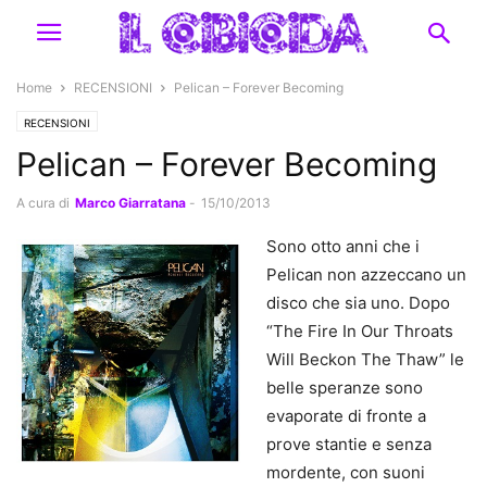
Home
RECENSIONI
Pelican – Forever Becoming
RECENSIONI
Pelican – Forever Becoming
A cura di
Marco Giarratana
-
15/10/2013
Sono otto anni che i
Pelican non azzeccano un
disco che sia uno. Dopo
“The Fire In Our Throats
Will Beckon The Thaw” le
belle speranze sono
evaporate di fronte a
prove stantie e senza
mordente, con suoni