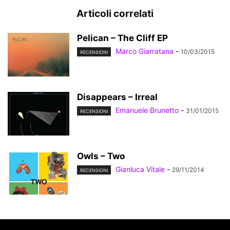
Articoli correlati
Pelican – The Cliff EP
Marco Giarratana
-
10/03/2015
RECENSIONI
Disappears – Irreal
Emanuele Brunetto
-
31/01/2015
RECENSIONI
Owls – Two
Gianluca Vitale
-
29/11/2014
RECENSIONI