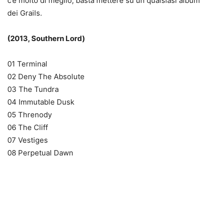
c’è molto di meglio, basta mettere su un qualsiasi album
dei Grails.
(2013, Southern Lord)
01 Terminal
02 Deny The Absolute
03 The Tundra
04 Immutable Dusk
05 Threnody
06 The Cliff
07 Vestiges
08 Perpetual Dawn