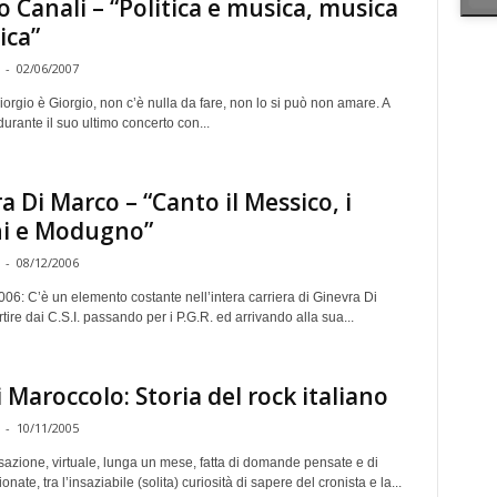
o Canali – “Politica e musica, musica
ica”
-
02/06/2007
orgio è Giorgio, non c’è nulla da fare, non lo si può non amare. A
urante il suo ultimo concerto con...
a Di Marco – “Canto il Messico, i
ni e Modugno”
-
08/12/2006
06: C’è un elemento costante nell’intera carriera di Ginevra Di
tire dai C.S.I. passando per i P.G.R. ed arrivando alla sua...
 Maroccolo: Storia del rock italiano
-
10/11/2005
azione, virtuale, lunga un mese, fatta di domande pensate e di
onate, tra l’insaziabile (solita) curiosità di sapere del cronista e la...