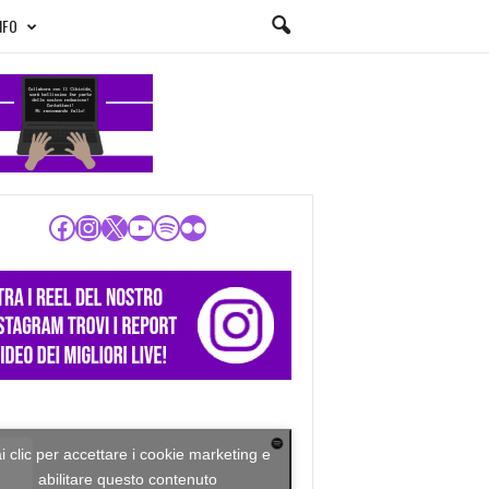
NFO
Facebook
Instagram
X
YouTube
Spotify
Flickr
i clic per accettare i cookie marketing e
abilitare questo contenuto