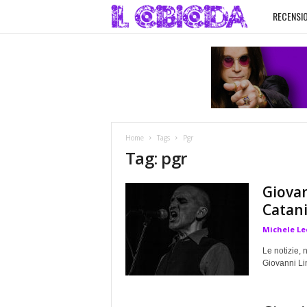
RECENSIO
I
l
C
i
Home
Tags
Pgr
b
Tag: pgr
i
Giovan
Catani
c
Michele Le
i
Le notizie, 
Giovanni Lin
d