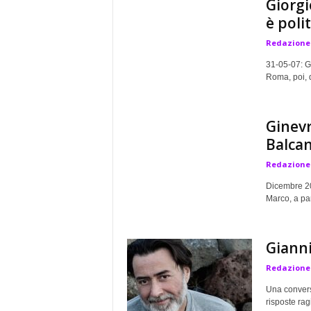
Giorgi
a
è polit
Redazione
31-05-07: Gi
Roma, poi, d
Ginevr
Balca
Redazione
Dicembre 20
Marco, a par
Gianni
Redazione
Una convers
risposte ragi