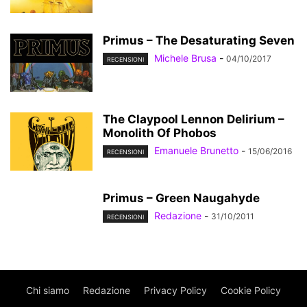
Primus – The Desaturating Seven
Michele Brusa
-
04/10/2017
RECENSIONI
The Claypool Lennon Delirium –
Monolith Of Phobos
Emanuele Brunetto
-
15/06/2016
RECENSIONI
Primus – Green Naugahyde
Redazione
-
31/10/2011
RECENSIONI
Chi siamo
Redazione
Privacy Policy
Cookie Policy