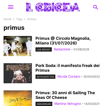
Home
Tags
Primus
primus
Primus @ Circolo Magnolia,
Milano (31/07/2026)
Redazione
-
01/08/2026
LIVE REPORT
Pork Soda: il manifesto freak dei
Primus
Nicola Corsaro
-
20/04/2023
RETROSPETTIVE
Primus: 30 anni di Sailing The
Seas Of Cheese
Martina Vetrugno
-
14/05/2021
ANNIVERSARI