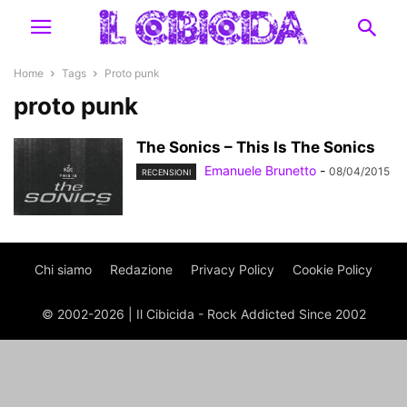
Home
Tags
Proto punk
proto punk
The Sonics – This Is The Sonics
Emanuele Brunetto
-
08/04/2015
RECENSIONI
Chi siamo
Redazione
Privacy Policy
Cookie Policy
© 2002-2026 | Il Cibicida - Rock Addicted Since 2002