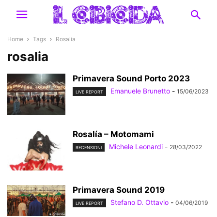
Home
Tags
Rosalia
rosalia
Primavera Sound Porto 2023
Emanuele Brunetto
-
15/06/2023
LIVE REPORT
Rosalía – Motomami
Michele Leonardi
-
28/03/2022
RECENSIONI
Primavera Sound 2019
Stefano D. Ottavio
-
04/06/2019
LIVE REPORT