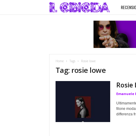
RECENSIO
I
l
C
i
Home
Tags
Rosie lowe
b
Tag: rosie lowe
i
Rosie 
Emanuele 
c
Ultimamente 
i
filone modai
differenza fr
d