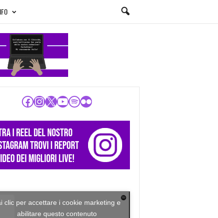
NFO
Facebook
Instagram
X
YouTube
Spotify
Flickr
i clic per accettare i cookie marketing e
abilitare questo contenuto