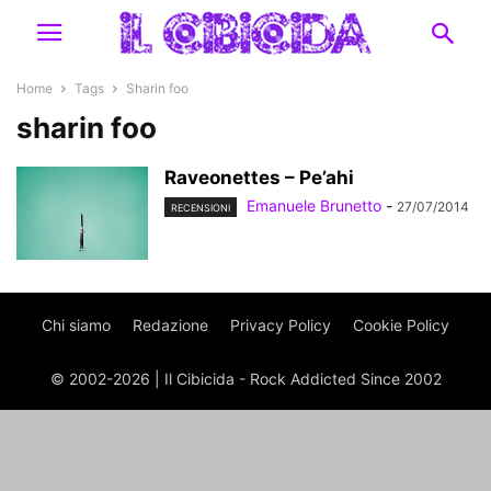
Home
Tags
Sharin foo
sharin foo
Raveonettes – Pe’ahi
Emanuele Brunetto
-
27/07/2014
RECENSIONI
Chi siamo
Redazione
Privacy Policy
Cookie Policy
© 2002-2026 | Il Cibicida - Rock Addicted Since 2002