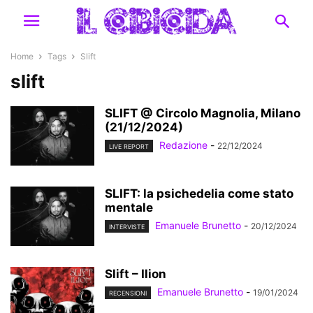
Home
Tags
Slift
slift
SLIFT @ Circolo Magnolia, Milano
(21/12/2024)
Redazione
-
22/12/2024
LIVE REPORT
SLIFT: la psichedelia come stato
mentale
Emanuele Brunetto
-
20/12/2024
INTERVISTE
Slift – Ilion
Emanuele Brunetto
-
19/01/2024
RECENSIONI