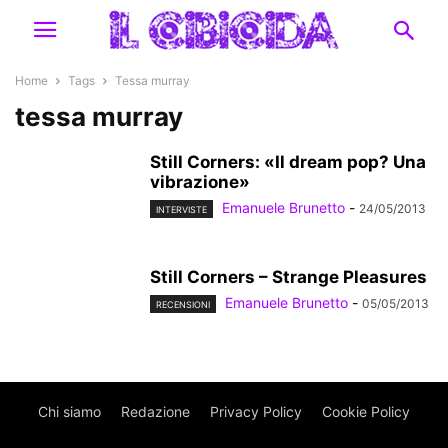
Home
Tags
Tessa murray
tessa murray
Still Corners: «Il dream pop? Una
vibrazione»
Emanuele Brunetto
-
24/05/2013
INTERVISTE
Still Corners – Strange Pleasures
Emanuele Brunetto
-
05/05/2013
RECENSIONI
Chi siamo
Redazione
Privacy Policy
Cookie Policy