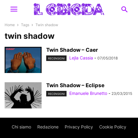
Home
Tags
Twin shadow
twin shadow
Twin Shadow – Caer
Lejla Cassia
-
07/05/2018
RECENSIONI
Twin Shadow – Eclipse
Emanuele Brunetto
-
23/03/2015
RECENSIONI
Chi siamo
Redazione
Privacy Policy
Cookie Policy