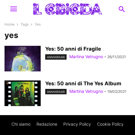
Home
Tags
Yes
yes
Yes: 50 anni di Fragile
Martina Vetrugno
-
26/11/2021
ANNIVERSARI
Yes: 50 anni di The Yes Album
Martina Vetrugno
-
19/02/2021
ANNIVERSARI
Chi siamo
Redazione
Privacy Policy
Cookie Policy