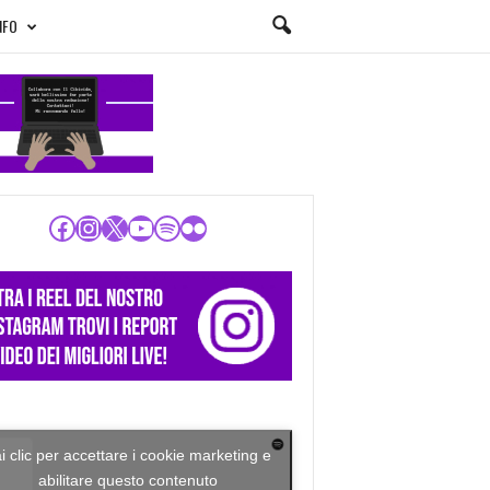
NFO
Facebook
Instagram
X
YouTube
Spotify
Flickr
i clic per accettare i cookie marketing e
abilitare questo contenuto