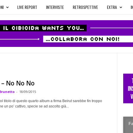
NI
LIVE REPORT
INTERVISTE
RETROSPETTIVE
EXTRA
I
 – No No No
Brunetto
-
18/09/2015
l titolo di questo quarto album a firma Beirut sarebbe fin troppo
he un po’ cattivo, specie se ad ascolto già...
Fa