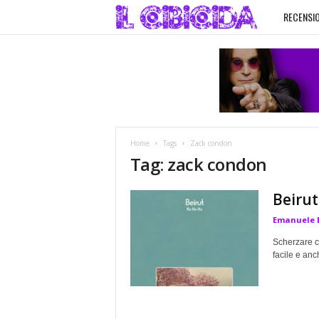
RECENSIO
I
l
C
i
Home
Tags
Zack condon
b
Tag: zack condon
i
Beirut
Emanuele 
c
Scherzare co
i
facile e anc
d