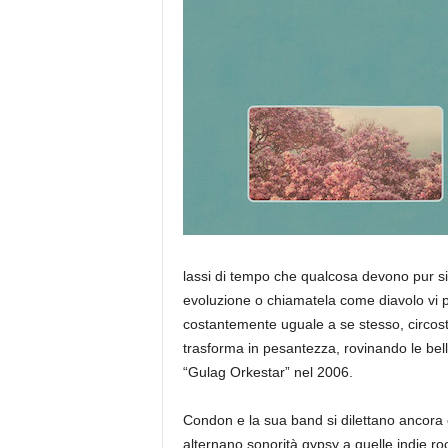
a
lassi di tempo che qualcosa devono pur sign
evoluzione o chiamatela come diavolo vi 
costantemente uguale a se stesso, circos
trasforma in pesantezza, rovinando le bel
“Gulag Orkestar” nel 2006.
Condon e la sua band si dilettano ancora c
alternano sonorità gypsy a quelle indie ro