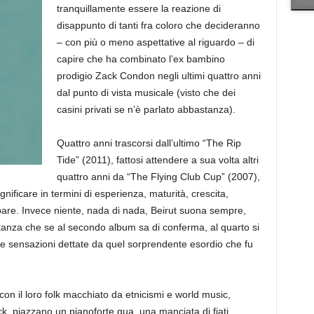
tranquillamente essere la reazione di
disappunto di tanti fra coloro che decideranno
– con più o meno aspettative al riguardo – di
capire che ha combinato l’ex bambino
prodigio Zack Condon negli ultimi quattro anni
dal punto di vista musicale (visto che dei
casini privati se n’è parlato abbastanza).
Quattro anni trascorsi dall’ultimo “The Rip
Tide” (2011), fattosi attendere a sua volta altri
quattro anni da “The Flying Club Cup” (2007),
ificare in termini di esperienza, maturità, crescita,
pare. Invece niente, nada di nada, Beirut suona sempre,
tanza che se al secondo album sa di conferma, al quarto si
le sensazioni dettate da quel sorprendente esordio che fu
on il loro folk macchiato da etnicismi e world music,
ck, piazzano un pianoforte qua, una manciata di fiati