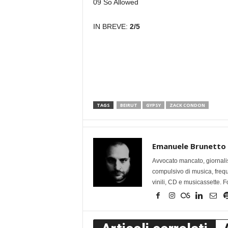
09 So Allowed
IN BREVE:
2/5
TAGS
BEIRUT
GYPSY
ZACK CONDON
Emanuele Brunetto
Avvocato mancato, giornalis
compulsivo di musica, frequen
vinili, CD e musicassette. F