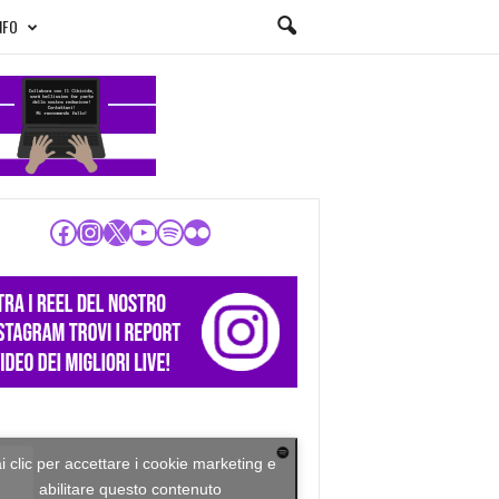
NFO
Facebook
Instagram
X
YouTube
Spotify
Flickr
i clic per accettare i cookie marketing e
abilitare questo contenuto