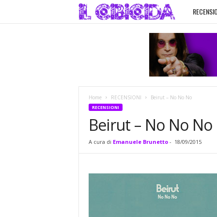
RECENSIO
I
l
C
i
Home
RECENSIONI
Beirut – No No No
b
RECENSIONI
Beirut – No No No
i
A cura di
Emanuele Brunetto
-
18/09/2015
c
i
d