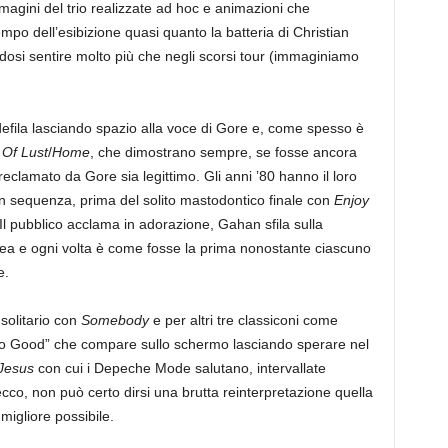
immagini del trio realizzate ad hoc e animazioni che
tempo dell’esibizione quasi quanto la batteria di Christian
osi sentire molto più che negli scorsi tour (immaginiamo
efila lasciando spazio alla voce di Gore e, come spesso è
 Of Lust
/
Home
, che dimostrano sempre, se fosse ancora
eclamato da Gore sia legittimo. Gli anni ’80 hanno il loro
n sequenza, prima del solito mastodontico finale con
Enjoy
 Il pubblico acclama in adorazione, Gahan sfila sulla
tea e ogni volta è come fosse la prima nonostante ciascuno
e.
solitario con
Somebody
e per altri tre classiconi come
s No Good” che compare sullo schermo lasciando sperare nel
Jesus
con cui i Depeche Mode salutano, intervallate
ecco, non può certo dirsi una brutta reinterpretazione quella
migliore possibile.