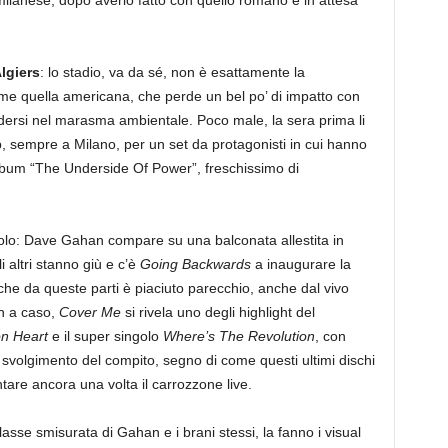
 milanese, dopo averlo fatto con quello romano e in attesa
lgiers
: lo stadio, va da sé, non è esattamente la
e quella americana, che perde un bel po’ di impatto con
dersi nel marasma ambientale. Poco male, la sera prima li
b, sempre a Milano, per un set da protagonisti in cui hanno
album “The Underside Of Power”, freschissimo di
colo: Dave Gahan compare su una balconata allestita in
i altri stanno giù e c’è
Going Backwards
a inaugurare la
, che da queste parti è piaciuto parecchio, anche dal vivo
n a caso,
Cover Me
si rivela uno degli highlight del
n Heart
e il super singolo
Where’s The Revolution
, con
svolgimento del compito, segno di come questi ultimi dischi
are ancora una volta il carrozzone live.
asse smisurata di Gahan e i brani stessi, la fanno i visual