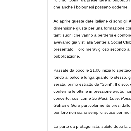
l’ultimo “Spirit” da presentare al pubblico
che anche i bolognesi possano goderne.
Ad aprire queste date italiane ci sono gli
A
dimensione giusta per una formazione com
tanti suoni che vanno a perdersi e confon
avevamo già visti alla Santeria Social Clu
presentato il loro meraviglioso secondo 
pubblicazione.
Passate da poco le 21.00 inizia lo spetta
fondo al palco e lunga quanto lo stesso, gl
serata, primo estratto da “Spirit”. Il disco
conferma le ottime impressione avute: no
concerto, così come
So Much Love
,
Poiso
Gahan e Gore particolarmente presi dallo 
per loro non siano semplici scuse per mont
La parte da protagonista, subito dopo la cl