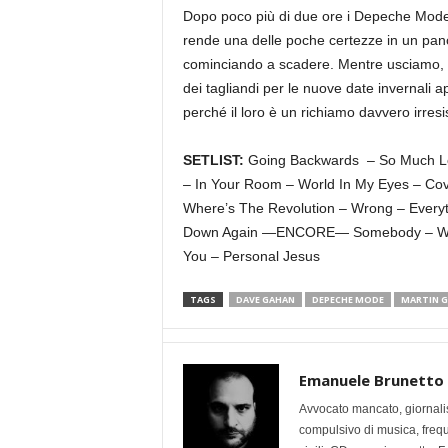
Dopo poco più di due ore i Depeche Mode si
rende una delle poche certezze in un pan
cominciando a scadere. Mentre usciamo, se
dei tagliandi per le nuove date invernali
perché il loro è un richiamo davvero irresis
SETLIST:
Going Backwards – So Much Love
– In Your Room – World In My Eyes – Cov
Where’s The Revolution – Wrong – Everyt
Down Again —ENCORE— Somebody – Walkin
You – Personal Jesus
TAGS
DAVE GAHAN
DEPECHE MODE
MARTIN 
Emanuele Brunetto
Avvocato mancato, giornalis
compulsivo di musica, frequen