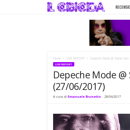
RECENSIO
I
l
C
i
Home
LIVE REPORT
Depeche Mode @ Stadio San S
b
LIVE REPORT
Depeche Mode @ St
i
(27/06/2017)
c
A cura di
Emanuele Brunetto
-
28/06/2017
i
d