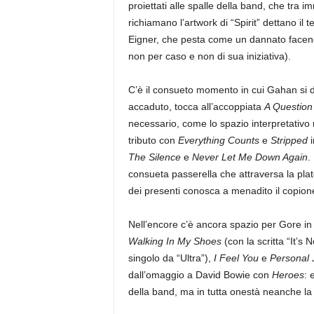
proiettati alle spalle della band, che tra 
richiamano l’artwork di “Spirit” dettano il 
Eigner, che pesta come un dannato facend
non per caso e non di sua iniziativa).
C’è il consueto momento in cui Gahan si d
accaduto, tocca all’accoppiata
A Question
necessario, come lo spazio interpretativo r
tributo con
Everything Counts
e
Stripped
i
The Silence
e
Never Let Me Down Again
.
consueta passerella che attraversa la pla
dei presenti conosca a menadito il copion
Nell’encore c’è ancora spazio per Gore in 
Walking In My Shoes
(con la scritta “It’
singolo da “Ultra”),
I Feel You
e
Personal 
dall’omaggio a David Bowie con
Heroes
: 
della band, ma in tutta onestà neanche la 