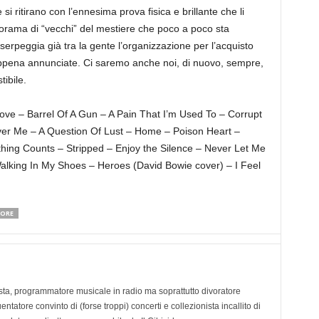
 ritirano con l’ennesima prova fisica e brillante che li
orama di “vecchi” del mestiere che poco a poco sta
rpeggia già tra la gente l’organizzazione per l’acquisto
 appena annunciate. Ci saremo anche noi, di nuovo, sempre,
tibile.
 – Barrel Of A Gun – A Pain That I’m Used To – Corrupt
er Me – A Question Of Lust – Home – Poison Heart –
hing Counts – Stripped – Enjoy the Silence – Never Let Me
g In My Shoes – Heroes (David Bowie cover) – I Feel
GORE
ta, programmatore musicale in radio ma soprattutto divoratore
tatore convinto di (forse troppi) concerti e collezionista incallito di