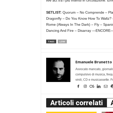
live act tra i più intensi in circolazione. E
SETLIST:
Quorum – No Comprende – Plast
Dragonfly – Do You Know How To Waltz? –
Rome (Always In The Dark) – Fly – Spanis
Dancing And Fire – Disarray —ENCORE— 
TAGS
LOW
Emanuele Brunetto
Avvocato mancato, giornalis
compulsivo di musica, frequen
vinili, CD e musicassette. F
Articoli correlati