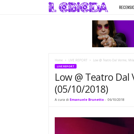
RECENSIO
I
l
C
i
Home
LIVE REPORT
Low @ Teatro Dal Verme, Mil
b
LIVE REPORT
Low @ Teatro Dal 
i
(05/10/2018)
c
A cura di
Emanuele Brunetto
-
06/10/2018
i
d