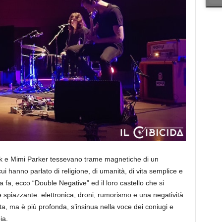
k e Mimi Parker tessevano trame magnetiche di un
 hanno parlato di religione, di umanità, di vita semplice e
a fa, ecco “Double Negative” ed il loro castello che si
e spiazzante: elettronica, droni, rumorismo e una negatività
ta, ma è più profonda, s’insinua nella voce dei coniugi e
ia.