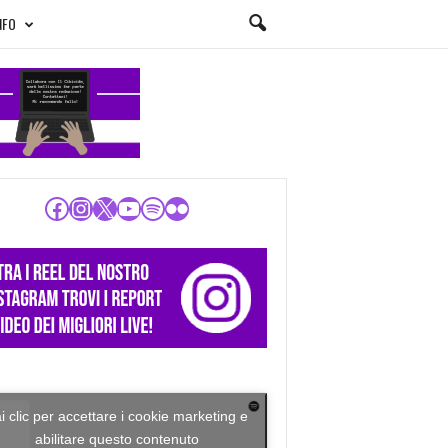
NFO
Facebook
Instagram
X
YouTube
Spotify
Flickr
i clic per accettare i cookie marketing e
abilitare questo contenuto