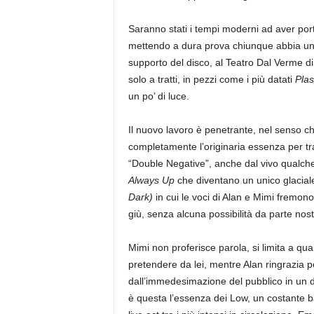
Saranno stati i tempi moderni ad aver por
mettendo a dura prova chiunque abbia una “
supporto del disco, al Teatro Dal Verme d
solo a tratti, in pezzi come i più datati
Plas
un po’ di luce.
Il nuovo lavoro è penetrante, nel senso c
completamente l’originaria essenza per tra
“Double Negative”, anche dal vivo qualche
Always Up
che diventano un unico glacia
Dark)
in cui le voci di Alan e Mimi fremo
giù, senza alcuna possibilità da parte nost
Mimi non proferisce parola, si limita a q
pretendere da lei, mentre Alan ringrazia pe
dall’immedesimazione del pubblico in un d
è questa l’essenza dei Low, un costante ba