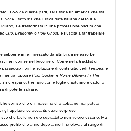
tato i
Low
da queste parti, sarà stata un’America che sta
voce”, fatto sta che l’unica data italiana del tour a
i Milano, s’è trasformata in una processione oscura che
tic Cup
,
Dragonfly
o
Holy Ghost
, è riuscita a far trapelare
he sebbene inframmezzato da altri brani ne assorbe
scinarli con sé nel buco nero. Come nella tracklist di
 passaggio non ha soluzione di continuità, vedi
Tempest
e
le mantra, oppure
Poor Sucker
e
Rome (Always In The
no, s’increspano, tremano come foglie d’autunno e cadono
ra di poterle salvare.
ualche sorriso che è il massimo che abbiamo mai potuto
r gli applausi scroscianti, quasi sorpreso
isco che facile non è e soprattutto non voleva esserlo. Ma
sso profilo che anno dopo anno li ha elevati al rango di