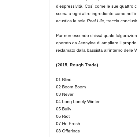
d’espressività. Così come le sue quattro co
scena a ogni altro ingrediente come nell’i
acustica la sola
Real Life
, traccia conclus
Pur non essendo chissà quale folgorazione,
operato da Jennylee di ampliare il proprio 
reclamato dalla bassista all’interno dell
(2015, Rough Trade)
01 Blind
02 Boom Boom
03 Never
04 Long Lonely Winter
05 Bully
06 Riot
07 He Fresh
08 Offerings