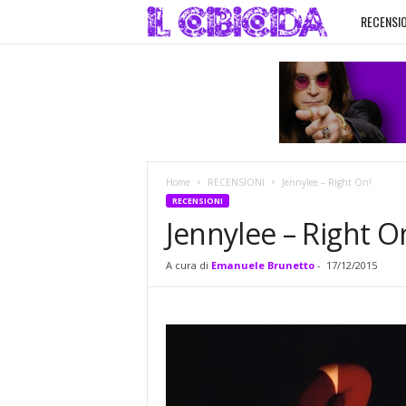
RECENSIO
I
l
C
i
Home
RECENSIONI
Jennylee – Right On!
b
RECENSIONI
Jennylee – Right O
i
A cura di
Emanuele Brunetto
-
17/12/2015
c
i
d