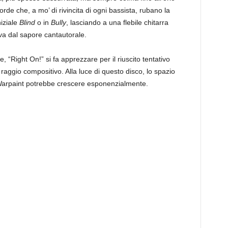
rde che, a mo’ di rivincita di ogni bassista, rubano la
niziale
Blind
o in
Bully
, lasciando a una flebile chitarra
iva dal sapore cantautorale.
 “Right On!” si fa apprezzare per il riuscito tentativo
raggio compositivo. Alla luce di questo disco, lo spazio
e Warpaint potrebbe crescere esponenzialmente.