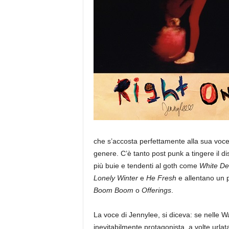
a
che s’accosta perfettamente alla sua voce
genere. C’è tanto post punk a tingere il dis
più buie e tendenti al goth come
White Dev
Lonely Winter
e
He Fresh
e allentano un p
Boom Boom
o
Offerings
.
La voce di Jennylee, si diceva: se nelle War
inevitabilmente protagonista, a volte urla