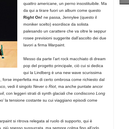
quattro americane, un perno insostituibile. Ma
da qui a tirare fuori un album come questo
Right On!
ne passa, Jennylee (questo il
moniker scelto) esordisce da solista
palesando un carattere che va oltre le seppur
rosee previsioni suggerite dall’ascolto dei due
lavori a firma Warpaint.
Messo da parte l’art rock macchiato di dream
pop del progetto principale, ciò cui si dedica
qui la Lindberg è una new wave scurissima
, forse imperfetta ma di certo ombrosa come richiesto dal
co, vedi il singolo
Never
o
Riot
, ma anche puntate ancor
il
, con leggeri strati di synth glaciali che condiscono
Long
o’ la tensione costante su cui viaggiano episodi come
paint si ritrova relegata al ruolo di supporto, qui è
ta, più spesso sussurrata, ma sempre colma fino all’orlo