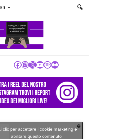
NFO
Facebook
Instagram
X
YouTube
Spotify
Flickr
i clic per accettare i cookie marketing e
abilitare questo contenuto