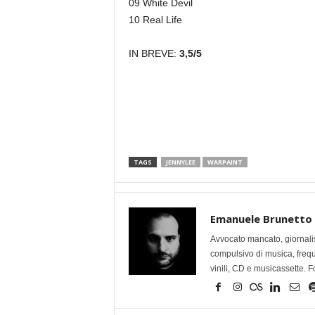
09 White Devil
10 Real Life
IN BREVE:
3,5/5
TAGS
JENNYLEE
WARPAINT
Emanuele Brunetto
Avvocato mancato, giornalis
compulsivo di musica, frequen
vinili, CD e musicassette. F