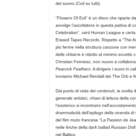
del suono (Coil su tutti).
“Flowers Of Evil” è un disco che riparte d
avvolge l’ascoltatore in questa patina di
Celebration”, certi Human League e certa a
Erased Tapes Records. Rispetto a “The As
più ferme nella struttura canzone con me
delle chitarre è ridotto al minimo eccetto
Christian Fennesz, non nuovo a collaboraz
Peacock Feathers
. A dirigere i suoni in c
troviamo Michael Rendall dei The Orb e M
Dal punto di vista dei contenuti, la scelta di
generale artistici, chiavi di lettura della
l’esoterico si incontrano nell’accostamento
drammaticità dell’epilogo della vicenda di
del film muto francese “La Passion de Jean
nelle liriche della dark ballad
Russian Doll
nel Baltico.