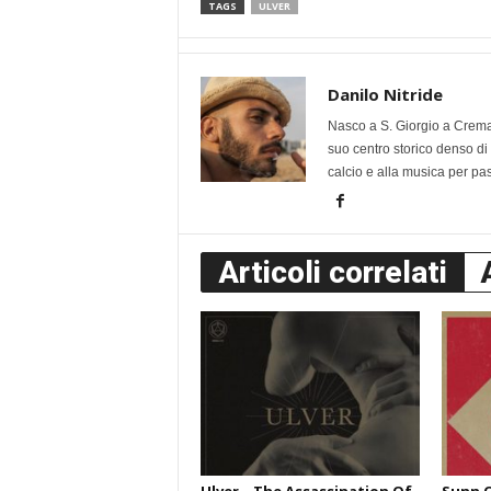
TAGS
ULVER
Danilo Nitride
Nasco a S. Giorgio a Creman
suo centro storico denso di 
calcio e alla musica per pa
Articoli correlati
Ulver – The Assassination Of
Sunn O)