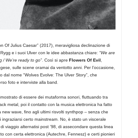
on Of Julius Caesar” (2017), meravigliosa declinazione di
Rygg e i suoi Ulver con le idee abbastanza chiare:
“We are
g / We’re ready to go”
. Così si apre
Flowers Of Evil
,
gese, sulle scene oramai da ventotto anni. Per l’occasione,
tto dal nome “Wolves Evolve: The Ulver Story”, che
rso foto e interviste alla band.
dimostrato di essere dei mutaforma sonori, fluttuando tra
k metal, poi il contatto con la musica elettronica ha fatto
 la new wave, fino agli ultimi risvolti synthpop – senza che
 ingraziarsi certo mainstream. No, è stato un viscerale
i viaggio alternatisi post ’98, di assecondare questa linea
to con certa elettronica (Autechre, Fennesz) e certi pionieri