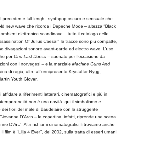
al precedente full lenght: synthpop oscuro e sensuale che
 cold new wave che ricorda i Depeche Mode – altezza “Black
mbient elettronica scandinava – tutto il catalogo della
sassination Of Julius Caesar” le tracce sono più compatte,
no divagazioni sonore avant-garde ed electro wave. L’uso
 che per
One Last Dance
– suonate per l’occasione da
ioni con i norvegesi – e la marziale
Machine Guns And
abina di regia, oltre all’onnipresente Krystoffer Rygg,
artin Youth Glover.
 affidare a riferimenti letterari, cinematografici e più in
 contemporaneità non è una novità: qui il simbolismo e
 dei fiori del male di Baudelaire con la struggente
 Giovanna D’Arco – la copertina, infatti, riprende una scena
ne D’Arc”. Altri richiami cinematografici li troviamo anche
: il film è “Lilja 4 Ever”, del 2002, sulla tratta di esseri umani