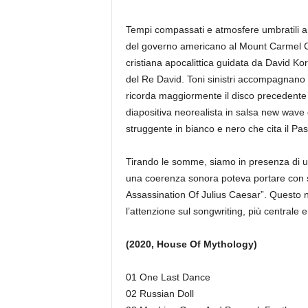
Tempi compassati e atmosfere umbratil
del governo americano al Mount Carmel Cen
cristiana apocalittica guidata da David K
del Re David. Toni sinistri accompagnano 
ricorda maggiormente il disco precedente d
diapositiva neorealista in salsa new wave
struggente in bianco e nero che cita il Paso
Tirando le somme, siamo in presenza di un’
una coerenza sonora poteva portare con sé
Assassination Of Julius Caesar”. Questo n
l’attenzione sul songwriting, più centrale e
(2020, House Of Mythology)
01 One Last Dance
02 Russian Doll