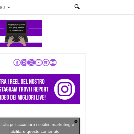
NFO
Facebook
Instagram
X
YouTube
Spotify
Flickr
i clic per accettare i cookie marketing e
abilitare questo contenuto