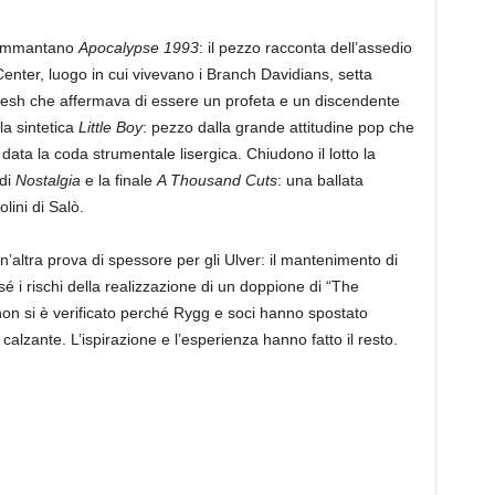
i ammantano
Apocalypse 1993
: il pezzo racconta dell’assedio
ter, luogo in cui vivevano i Branch Davidians, setta
oresh che affermava di essere un profeta e un discendente
la sintetica
Little Boy
: pezzo dalla grande attitudine pop che
ata la coda strumentale lisergica. Chiudono il lotto la
 di
Nostalgia
e la finale
A Thousand Cuts
: una ballata
lini di Salò.
altra prova di spessore per gli Ulver: il mantenimento di
 i rischi della realizzazione di un doppione di “The
on si è verificato perché Rygg e soci hanno spostato
 calzante. L’ispirazione e l’esperienza hanno fatto il resto.