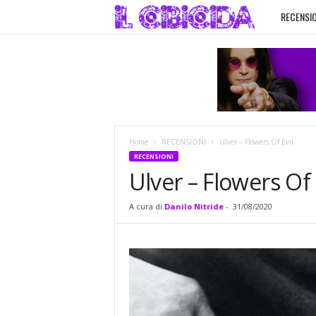
RECENSIO
I
l
C
i
Home
RECENSIONI
Ulver – Flowers Of Evil
b
RECENSIONI
Ulver – Flowers Of 
i
A cura di
Danilo Nitride
-
31/08/2020
c
i
d