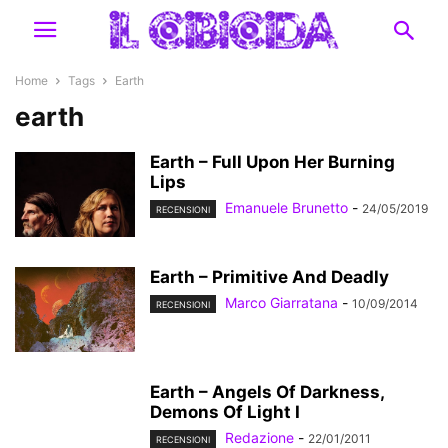
Home
Tags
Earth
earth
Earth – Full Upon Her Burning
Lips
Emanuele Brunetto
-
24/05/2019
RECENSIONI
Earth – Primitive And Deadly
Marco Giarratana
-
10/09/2014
RECENSIONI
Earth – Angels Of Darkness,
Demons Of Light I
Redazione
-
22/01/2011
RECENSIONI