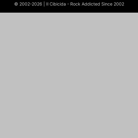
© 2002-2026 | Il Cibicida - Rock Addicted Since 2002