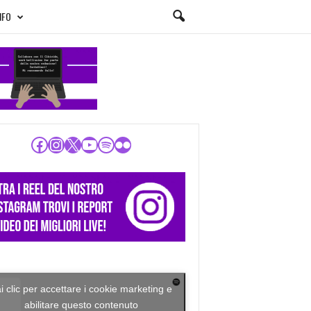
NFO
Facebook
Instagram
X
YouTube
Spotify
Flickr
i clic per accettare i cookie marketing e
abilitare questo contenuto