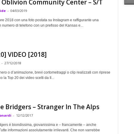
 Oblivion Community Center – S/T
ride
-
04/03/2019
bre 2018 con una foto postata su Instagram e raffigurante una
 numero di telefono con un prefisso del Kansas e...
0] VIDEO [2018]
-
27/12/2018
nero o d’animazione, brevi cortometraggi o clip realizzati con riprese
o la Top 20 dei video scelti da Il...
 Bridgers – Stranger In The Alps
onardi
-
12/12/2017
gers è biondissima, giovanissima e – francamente – anche
Tutte informazioni assolutamente irrilevanti. Che non varrebbe