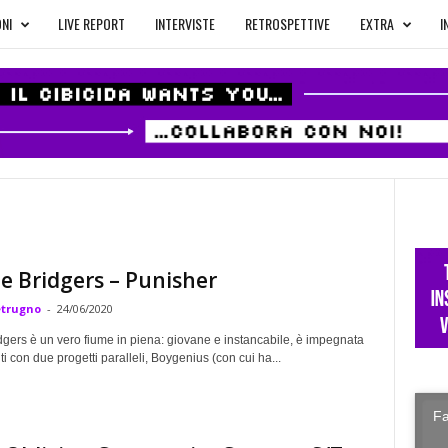
NI
LIVE REPORT
INTERVISTE
RETROSPETTIVE
EXTRA
I
 Bridgers – Punisher
etrugno
-
24/06/2020
gers è un vero fiume in piena: giovane e instancabile, è impegnata
nti con due progetti paralleli, Boygenius (con cui ha...
Fa