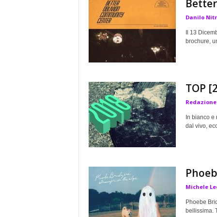
Better
a
Danilo Nit
Il 13 Dicem
brochure, un
TOP [2
Redazione
In bianco e 
dal vivo, ecc
Phoebe
Michele Le
Phoebe Brid
bellissima. 